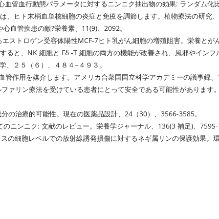
および心血管血行動態パラメータに対するニンニク抽出物の効果: ランダム
ニク抽出物は、ヒト末梢血単核細胞の炎症と免疫を調節します。
植物療法の研究
、
圧や心血管疾患の敵?
栄養素
、11(9)、2092。
よるエストロゲン受容体陽性MCF-7ヒト乳がん細胞の増殖阻害。
栄養とが
物を補給すると、NK 細胞と Γδ -T 細胞の両方の機能が改善され、風邪
学
、２５（６）、４８４−４９３。
ンニクの血管作用を媒介します。
アメリカ合衆国国立科学アカデミーの議事録
、1
は、ワルファリン療法を受けている患者にとって安全である可能性があります
とその成分の治療的可能性。
現在の医薬品設計
、24（30）、3566-3585。
してのニンニク: 文献のレビュー。
栄養学ジャーナル
、136(3 補足)、759S
ビノマウスの細胞レベルでの放射線誘発損傷に対するネギ属リンの保護効果。