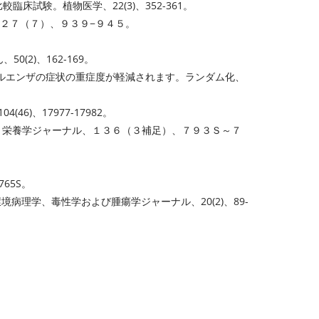
化比較臨床試験。
植物医学
、22(3)、352-361。
２７（７）、９３９−９４５。
ん
、50(2)、162-169。
やインフルエンザの症状の重症度が軽減されます。ランダム化、
04(46)、17977-17982。
。
栄養学ジャーナル
、１３６（３補足）、７９３Ｓ～７
-765S。
環境病理学、毒性学および腫瘍学ジャーナル
、20(2)、89-