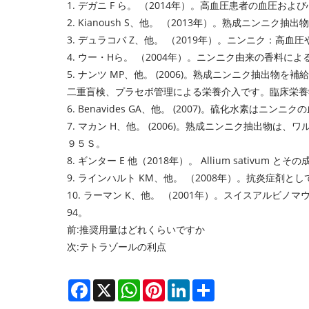
1. デガニ F ら。 （2014年）。高血圧患者の血圧
2. Kianoush S、他。 （2013年）。熟成ニン
3. デュラコバ Z、他。 （2019年）。ニンニク：高血
4. ウー・Hら。 （2004年）。ニンニク由来の香料に
5. ナンツ MP、他。 (2006)。熟成ニンニク抽出
二重盲検、プラセボ管理による栄養介入です。
臨床栄養
6. Benavides GA、他。 (2007)。硫化水素はニ
7. マカン H、他。 (2006)。熟成ニンニク抽出物
９５Ｓ。
8. ギンター E 他（2018年）。 Allium sativum 
9. ラインハルト KM、他。 （2008年）。抗炎症剤と
10. ラーマン K、他。 （2001年）。スイスアル
94。
前:
推奨用量はどれくらいですか
次:
テトラゾールの利点
Facebook
X
WhatsApp
Pinterest
LinkedIn
Share