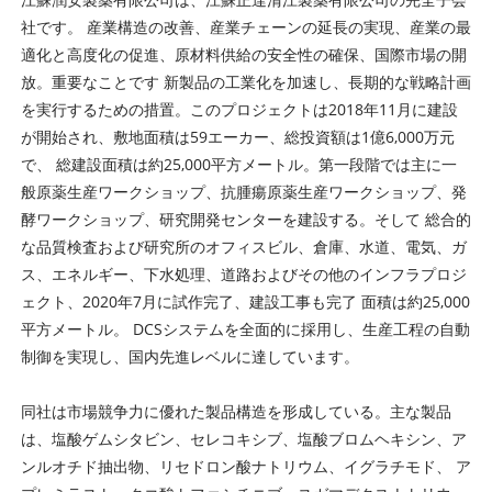
社です。 産業構造の改善、産業チェーンの延長の実現、産業の最
適化と高度化の促進、原材料供給の安全性の確保、国際市場の開
放。重要なことです 新製品の工業化を加速し、長期的な戦略計画
を実行するための措置。このプロジェクトは2018年11月に建設
が開始され、敷地面積は59エーカー、総投資額は1億6,000万元
で、 総建設面積は約25,000平方メートル。第一段階では主に一
般原薬生産ワークショップ、抗腫瘍原薬生産ワークショップ、発
酵ワークショップ、研究開発センターを建設する。そして 総合的
な品質検査および研究所のオフィスビル、倉庫、水道、電気、ガ
ス、エネルギー、下水処理、道路およびその他のインフラプロジ
ェクト、2020年7月に試作完了、建設工事も完了 面積は約25,000
平方メートル。 DCSシステムを全面的に採用し、生産工程の自動
制御を実現し、国内先進レベルに達しています。
同社は市場競争力に優れた製品構造を形成している。主な製品
は、塩酸ゲムシタビン、セレコキシブ、塩酸ブロムヘキシン、ア
ンルオチド抽出物、リセドロン酸ナトリウム、イグラチモド、 ア