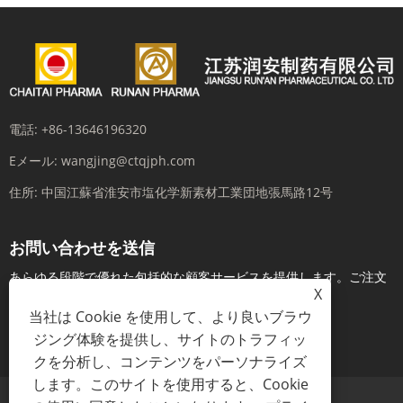
電話:
+86-13646196320
Eメール:
wangjing@ctqjph.com
住所:
中国江蘇省淮安市塩化学新素材工業団地張馬路12号
お問い合わせを送信
あらゆる段階で優れた包括的な顧客サービスを提供します。ご注文
X
前にリアルタイムでお問い合わせください...
当社は Cookie を使用して、より良いブラウ
ジング体験を提供し、サイトのトラフィッ
今すぐお問い合わせ
クを分析し、コンテンツをパーソナライズ
します。このサイトを使用すると、Cookie