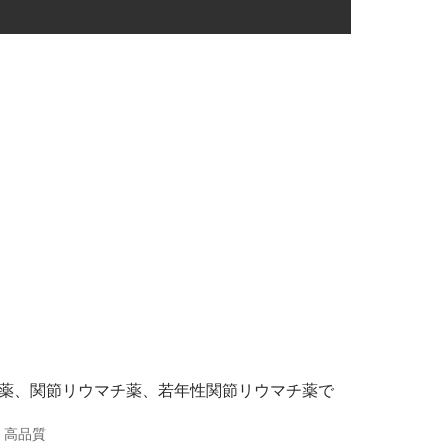
性関節症薬、関節リウマチ薬、若年性関節リウマチ薬で
場、高品質