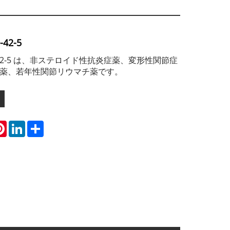
-42-5
590-42-5 は、非ステロイド性抗炎症薬、変形性関節症
薬、若年性関節リウマチ薬です。
atsApp
Pinterest
LinkedIn
Share