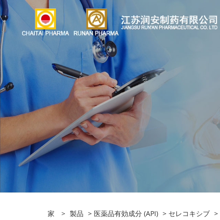
家
>
製品
>
医薬品有効成分 (API)
>
セレコキシブ
> 