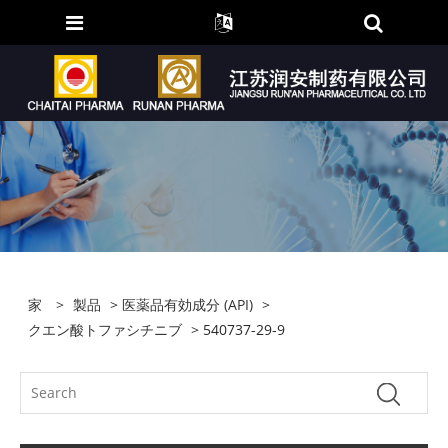
家
>
製品
>
医薬品有効成分 (API)
>
クエン酸トファシチニブ
> 540737-29-9