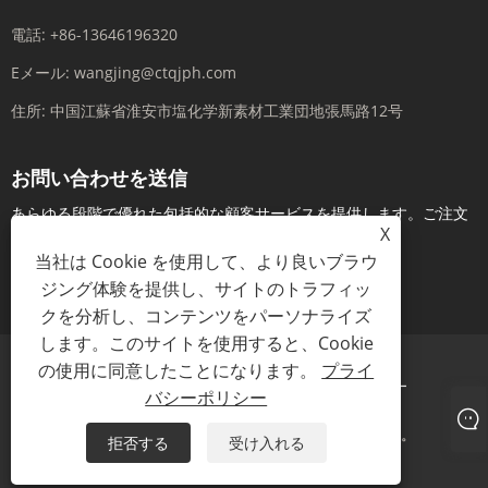
電話:
+86-13646196320
Eメール:
wangjing@ctqjph.com
住所:
中国江蘇省淮安市塩化学新素材工業団地張馬路12号
お問い合わせを送信
あらゆる段階で優れた包括的な顧客サービスを提供します。ご注文
X
前にリアルタイムでお問い合わせください...
当社は Cookie を使用して、より良いブラウ
ジング体験を提供し、サイトのトラフィッ
今すぐお問い合わせ
クを分析し、コンテンツをパーソナライズ
します。このサイトを使用すると、Cookie
の使用に同意したことになります。
プライ
Links
Sitemap
RSS
XML
プライバシーポリシー
バシーポリシー
著作権 © 2024 江蘇潤安製薬株式会社すべての権利予約。
拒否する
受け入れる