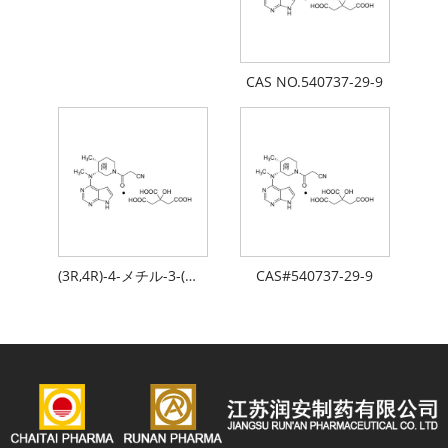
CAS NO.540737-29-9
(3R,4R)-4-メチル-3-(メチル-7H-ピロロ[2,3-d]ピリミジン-4-イルアミノ)-b-オキソ-1-ピペリジンプロパンニトリル: 2-ヒドロキシ-1,2,3-プロパントリカルボン酸
CAS#540737-29-9