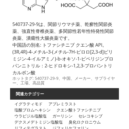
540737-29-9は、関節リウマチ薬、乾癬性関節炎
薬、強直性脊椎炎薬、多関節性若年性特発性関節
炎薬、潰瘍性大腸炎薬です。
中国語の別名: トファシチニブ クエン酸 API。
(3R,4R)-4-メチル-3-(メチル-7H-ピロロ[2,3-d]ピリ
ミジン-4-イルアミノ)-b-オキソ-1-ピペリジンプロ
パンニトリル：2-ヒドロキシ-1,2,3-プロパントリ
カルボン酸
ホットタグ: 540737-29-9、中国、メーカー、サプライヤ
ー、工場、高品質
関連カテゴリー
イグラティモド
アプレミラスト
塩酸ブロムヘキシン
クエン酸トファシチニブ
ウラピジル塩酸塩
ガーリシン
セレコキシブ
デクスメデトミジン塩酸塩
臭化ロクロニウム
リフィテグラスト
ジフェリケファリン